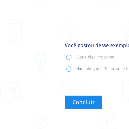
Você gostou desse exemplo
Você
Claro, diga-me como!
gostou
Não, obrigada. Gostaria de fi
desse
exemplo?
Que
tal
Concluir
aplicar
uma
pesquisa