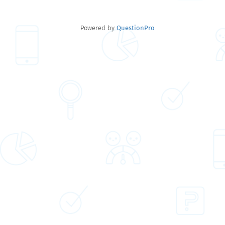
NPS
você
Powered by
QuestionPro
também?